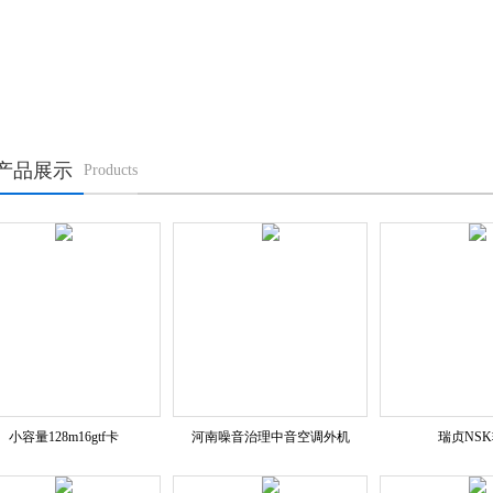
更多新闻
产品展示
Products
小容量128m16gtf卡
河南噪音治理中音空调外机
瑞贞NS