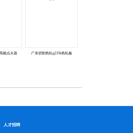
尾气高能点火器
广东切割热轧q235b热轧板
人才招聘