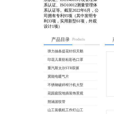
系认证、ISO10012测量管理体
系认证等。截至2022年6月，公
司拥有专利95项（其中发明专
利33项，实用新型61项，外观
设计1项）
产品目录
Products
弹力抽条提花针织天鹅
印花儿童纺粘彩色口罩
重汽斯太尔STR双驱
冀能电暖气片
不锈钢破碎榨汁机大型
花园庭院地插装饰景观
朔涵波纹管
山工装载机工作灯山工