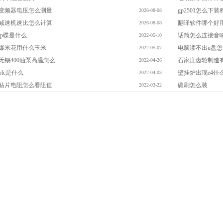
变频器电压怎么测量
gp2501怎么下装
2026-08-08
减速机速比怎么计算
翻译软件哪个好
2026-08-08
lp碟是什么
话筒怎么连接音
2022-05-10
爆米花用什么玉米
电脑读不出u盘
2022-05-07
无锡400油泵高温怎么
石家庄齿轮制造
2022-04-26
plc是什么
壁挂炉出现e4什
2022-04-03
贴片电阻怎么看阻值
碳刷怎么装
2022-03-22