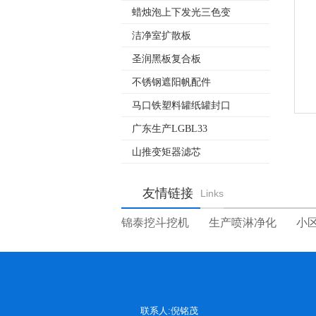
蜡烛泡上下发光三色变
洁净室扩散板
圣润黑板复合板
不锈钢遮阳帆配件
马口铁塑料罐纸罐封口
广东生产LGBL33
山推变矩器滤芯
友情链接
Links
锦泰挖斗挖机
生产喷淋净化
小
联系人:倪铭茂