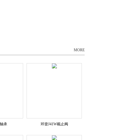
更多文章
MORE
K轴承
环壹J41W截止阀